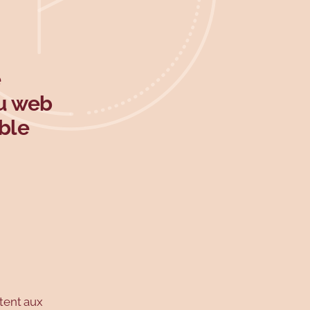
e
u web
ible
tents
ttent aux