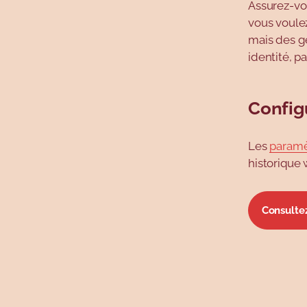
Assurez-vo
vous voulez
mais des ge
identité, p
Config
Les
paramè
historique 
Consultez