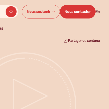
Menu secon
Nous soutenir
Nous contacter
En
Envoyer la recherche du site
es
Partager ce contenu