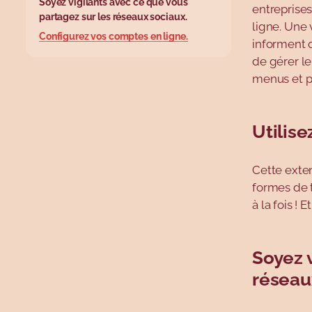
Soyez vigilants avec ce que vous
entreprise
partagez sur les réseaux sociaux.
ligne. Une 
Configurez vos comptes en ligne.
informent qu
de gérer l
menus et pe
Utilise
Cette exte
formes de t
à la fois ! E
Soyez v
réseau