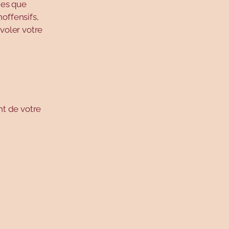
nes que
noffensifs,
 voler votre
nt de votre