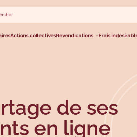
rcher sur le site
rcher
al
ires
Actions collectives
Revendications
Frais indésirabl
artage de ses
ts en ligne