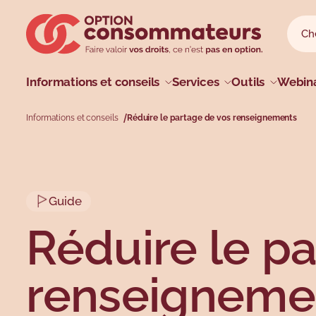
Sauter au menu principal
Sauter au champ de recherche
Sauter au contenu principal
Sauter au pied de page
Reche
Reche
Menu princip
Informations et conseils
Services
Outils
Webina
Informations et conseils
Réduire le partage de vos renseignements
Profils
Types
Sujets
Sujets
Guide
Réduire le p
renseignemen