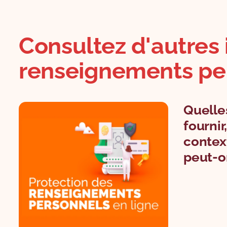
Consultez d'autres 
renseignements per
Quelle
fournir
contex
peut-o