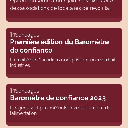
Option consommateurs joint sa voix à celle
des associations de locataires de revoir la
méthode de calcul d’augmentation du prix
des loyers en y retirant le revenu net des
propriétaires afin de réduire la hausse des
Sondages
loyers et d'assurer un meilleur accès au
Première édition du Baromètre
besoin essentiel de se loger.
de confiance
La moitié des Canadiens n’ont pas confiance en huit
industries.
Sondages
Baromètre de confiance 2023
Les gens sont plus méfiants envers le secteur de
l’alimentation.