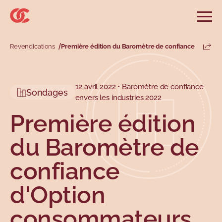
Sauter au menu principal
Sauter au champ de recherche
Sauter au contenu principal
Sauter au pied de page
Ouvri
Rechercher sur le site
Rechercher
Revendications
Première édition du Baromètre de confiance
Parta
Informations et conseils
Services
Outils
Revendications
Menu principal
12 avril 2022 • Baromètre de confiance
Menu secondaire
Sondages
envers les industries 2022
Profils
Types
Première édition
du Baromètre de
confiance
d'Option
Sujets
consommateurs