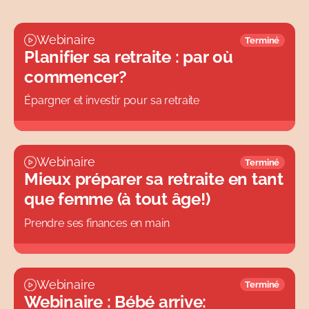
Passés
Finances personnelles
Tous
Webinaire
Terminé
Fraudes et abus
Planifier sa retraite : par où
Tous
commencer?
Épargner et investir pour sa retraite
Webinaire
Terminé
Mieux préparer sa retraite en tant
que femme (à tout âge!)
Prendre ses finances en main
Webinaire
Terminé
Webinaire : Bébé arrive: