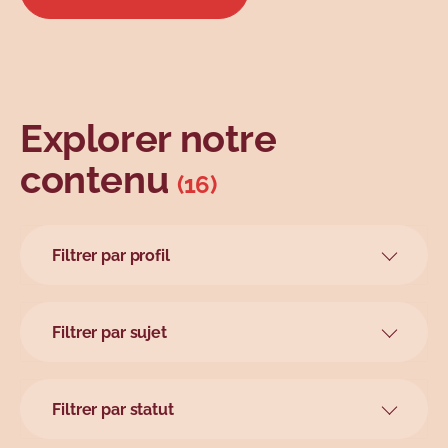
Explorer notre
contenu
(16)
Filtrer par profil
Ainés
Grand public
Filtrer par sujet
Parents
Achats en ligne
Personnes en couple
Achats en personne
Tous
Filtrer par statut
Automobiles
À venir
Évènements de vie