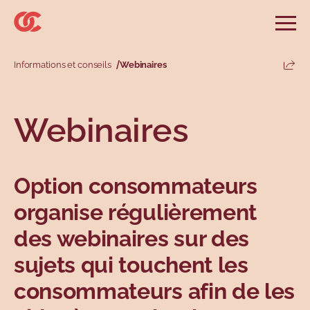
Sauter au menu principal
Sauter au champ de recherche
Sauter au contenu principal
Sauter au pied de page
Ouvri
Rechercher sur le site
Rechercher
Informations et conseils
Webinaires
Parta
Informations et conseils
Services
Outils
Revendications
Menu principal
Webinaires
Menu secondaire
Profils
Types
Option consommateurs
organise régulièrement
des webinaires sur des
sujets qui touchent les
consommateurs afin de les
Sujets