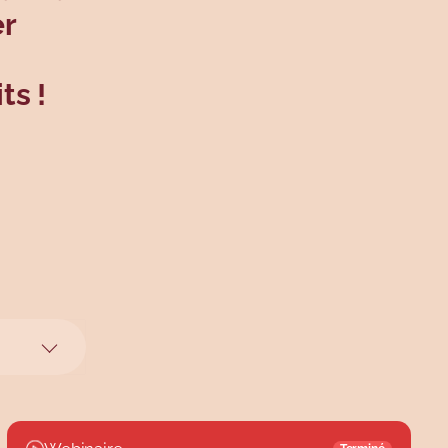
er
ts !