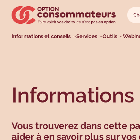
Sauter au menu principal
Sauter au champ de recherche
Sauter au contenu principal
Sauter au pied de page
Reche
Reche
Menu princip
Informations et conseils
Services
Outils
Webina
Profils
Types
Sujets
Sujets
Informations 
Vous trouverez dans cette pa
aider à en savoir plus sur v