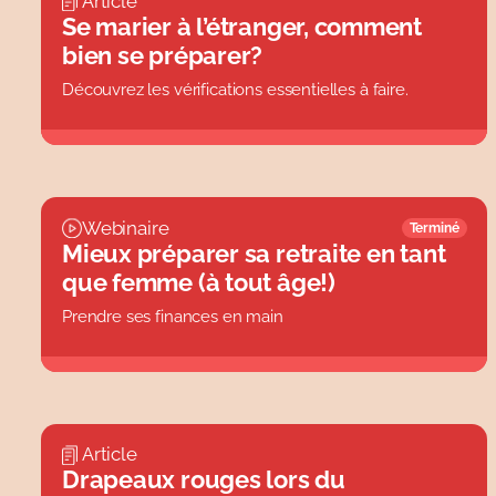
Article
Personnes en couple
Évèneme
Se marier à l’étranger, comment
Tous
Finance
bien se préparer?
Fraudes
Découvrez les vérifications essentielles à faire.
Tous
Webinaire
Terminé
Mieux préparer sa retraite en tant
que femme (à tout âge!)
Prendre ses finances en main
Article
Drapeaux rouges lors du