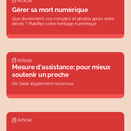
Article
nts de vie
Conte
Gérer sa mort numérique
s personnelles
Guide
Que deviennent vos comptes et photos après votre
 et abus
Webinaire
décès ? Planifiez votre héritage numérique.
Tous
Article
Mesure d'assistance: pour mieux
soutenir un proche
De l'aide légalement reconnue
Article