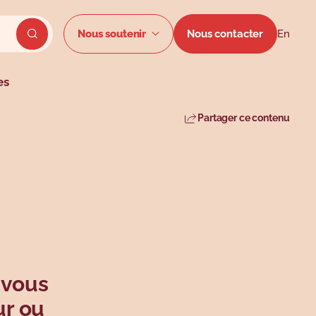
Menu secon
Nous soutenir
Nous contacter
En
Envoyer la recherche du site
es
Partager ce contenu
 vous
ur ou