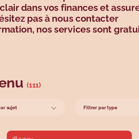
clair dans vos finances et assur
hésitez pas à nous contacter
mation, nos services sont gratui
tenu
(111)
par sujet
Filtrer par type
en ligne
Article
en personne
Atelier
biles
Balado