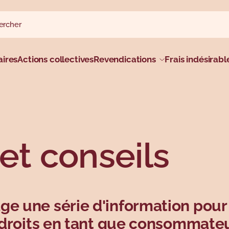
rcher sur le site
rcher
al
ires
Actions collectives
Revendications
Frais indésirabl
et conseils
ge une série d'information pour
os droits en tant que consommate