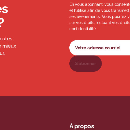
és
En vous abonnant, vous consente
et l’utilise afin de vous transme
ses événements. Vous pourrez v
?
sur vos droits, incluant vos droit
confidentialité.
toutes
Formulaire d'abonnement à 
Votre adresse courriel
e mieux
r.
S'abonner
À propos