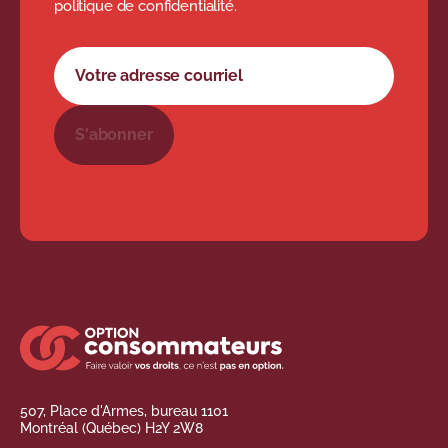
politique de confidentialité.
Formulaire d'abonnement à l'infolettre
Votre adresse courriel
S'abonner
507, Place d'Armes, bureau 1101
Montréal (Québec) H2Y 2W8