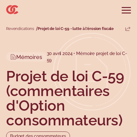
Sauter au menu principal
Sauter au champ de recherche
Sauter au contenu principal
Sauter au pied de page
Ouvri
Rechercher sur le site
Rechercher
Revendications
Projet de loi C-59 - lutte à l'érosion fiscale
Parta
Informations et conseils
Services
Outils
Revendications
Menu principal
30 avril 2024 • Mémoire projet de loi C-
Menu secondaire
Mémoires
59
Profils
Types
Projet de loi C-59
(commentaires
d'Option
consommateurs)
Sujets
Budget des consommateurs