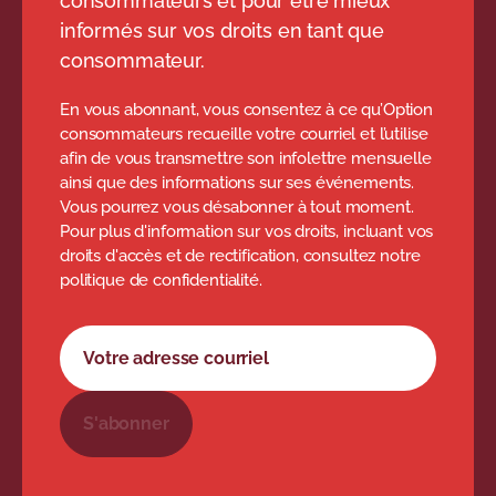
consommateurs et pour être mieux
informés sur vos droits en tant que
consommateur.
En vous abonnant, vous consentez à ce qu’Option
consommateurs recueille votre courriel et l’utilise
afin de vous transmettre son infolettre mensuelle
ainsi que des informations sur ses événements.
Vous pourrez vous désabonner à tout moment.
Pour plus d'information sur vos droits, incluant vos
droits d'accès et de rectification, consultez notre
politique de confidentialité.
Formulaire d'abonnement à l'infolettre
Votre adresse courriel
S'abonner