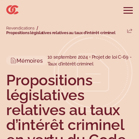
Sauter au menu principal
Sauter au champ de recherche
Sauter au contenu principal
Sauter au pied de page
Ouvri
Rechercher sur le site
Revendications
Rechercher
Propositions législatives relatives au taux d’intérêt criminel
Parta
Informations et conseils
Services
Outils
Revendications
Menu principal
10 septembre 2024 • Projet de loi C-69 -
Menu secondaire
Mémoires
Profils
Types
Taux d'intérêt criminel
Propositions
législatives
relatives au taux
d’intérêt criminel
Sujets