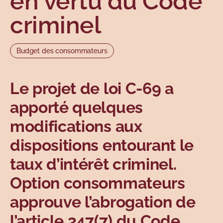
en vertu du Code
Sujets
criminel
Budget des consommateurs
Le projet de loi C-69 a
apporté quelques
modifications aux
dispositions entourant le
taux d’intérêt criminel.
Option consommateurs
approuve l’abrogation de
l’article 347(7) du Code