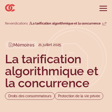
Sauter au menu principal
Sauter au champ de recherche
Sauter au contenu principal
Sauter au pied de page
Ouvri
Rechercher sur le site
Rechercher
Revendications
La tarification algorithmique et la concurrence
Parta
Informations et conseils
Services
Outils
Revendications
Menu principal
Mémoires
21 juillet 2025
Menu secondaire
Profils
Types
La tarification
algorithmique et
la concurrence
Droits des consommateurs
Protection de la vie privée
Sujets