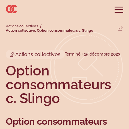
Sauter au menu principal
Sauter au champ de recherche
Sauter au contenu principal
Sauter au pied de page
Ouvri
Rechercher sur le site
Actions collectives
Rechercher
Action collective: Option consommateurs c. Slingo
Parta
Informations et conseils
Services
Outils
Revendications
Menu principal
Menu secondaire
Actions collectives
Terminé • 15 décembre 2023
Profils
Types
Option
consommateurs
c. Slingo
Option consommateurs
Sujets