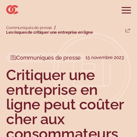
Sauter au menu principal
Sauter au champ de recherche
Sauter au contenu principal
Sauter au pied de page
Ouvri
Rechercher sur le site
Communiqués de presse
Rechercher
Les risques de critiquer une entreprise en ligne
Parta
Informations et conseils
Services
Outils
Revendications
Menu principal
Menu secondaire
Communiqués de presse
15 novembre 2023
Profils
Types
Critiquer une
entreprise en
ligne peut coûter
cher aux
Sujets
consommateurs