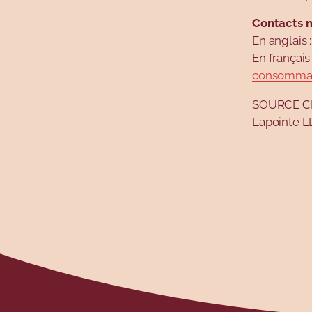
Contacts m
En anglais 
En françai
consommat
SOURCE CFM
Lapointe L