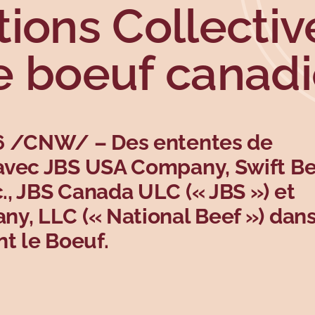
ions Collectiv
e boeuf canad
26 /CNW/ – Des ententes de
avec JBS USA Company, Swift Be
, JBS Canada ULC (« JBS ») et
y, LLC (« National Beef ») dans
t le Boeuf.