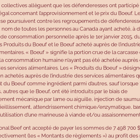
 collectives allèguent que les défenderesses ont participé
égal concernant l’approvisionnement et le prix du Boeuf. Le
s se poursuivent contre les regroupements de défenderesse
u nom de toutes les personnes au Canada ayant acheté, à d
 de consommation personnelle après le 1er janvier 2015, du
s Produits du Boeuf et le Boeuf acheté auprès de l’industri
imentaires. « Boeuf » signifie la portion crue de la carcasse
 la consommation humaine n’ayant pas été achetée auprès
 des services alimentaires. Les « Produits du Boeuf » désign
n achetés auprès de l’industrie des services alimentaires q
t du Boeuf comme ingrédient parmi d’autres, sauf lorsque 
, autres que le Boeuf, ont été introduits par le biais de
sement mécanique par lame ou aiguille, injection de saumu
ieillissement, attendrissement chimique/enzymatique, ba
l’utilisation d’une marineuse à viande et/ou assaisonnement
ional Beef ont accepté de payer les sommes de 7 498 700 $
ectivement (les « Montants de règlements ») au profit de