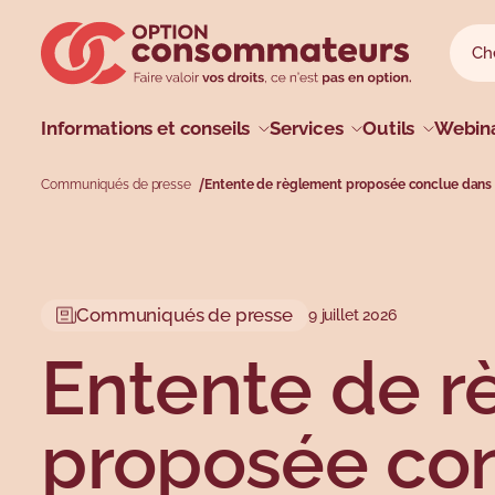
Sauter au menu principal
Sauter au champ de recherche
Sauter au contenu principal
Sauter au pied de page
Reche
Reche
Menu princip
Informations et conseils
Services
Outils
Webina
Communiqués de presse
Entente de règlement proposée conclue dans l
Profils
Types
Sujets
Sujets
Communiqués de presse
9 juillet 2026
Entente de 
proposée con