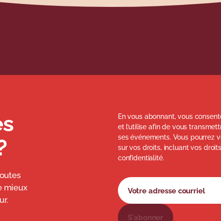
és
En vous abonnant, vous consente
et l’utilise afin de vous transme
ses événements. Vous pourrez v
?
sur vos droits, incluant vos droit
confidentialité.
toutes
Formulaire d'abonnement à 
Votre adresse courriel
e mieux
r.
S'abonner