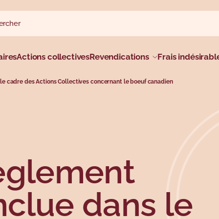
rcher sur le site
rcher
al
ires
Actions collectives
Revendications
Frais indésirabl
e cadre des Actions Collectives concernant le boeuf canadien
règlement
clue dans le