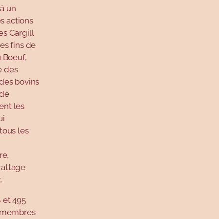
 à un
s actions
s Cargill
es fins de
 Boeuf,
e des
 des bovins
 de
ent les
ui
tous les
re,
rattage
.
 et 495
s membres