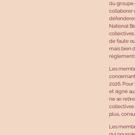
du groupe 
collaborer 
défenderes
National B
collectives
de faute o
mais bien 
règlements 
Les membres
concernant 
2026. Pour
et signé au
ne se retir
collectives
plus, consu
Les membre
qui pourrai