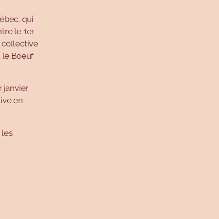
ébec, qui
re le 1er
 collective
 le Boeuf
 janvier
tive en
 les