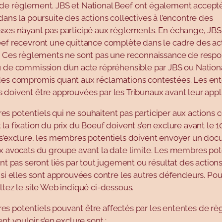
de règlement. JBS et National Beef ont également accept
dans la poursuite des actions collectives à l’encontre des
ses n’ayant pas participé aux règlements. En échange, JBS
eef recevront une quittance complète dans le cadre des ac
. Ces règlements ne sont pas une reconnaissance de respon
u de commission d’un acte répréhensible par JBS ou Nationa
des compromis quant aux réclamations contestées. Les en
doivent être approuvées par les Tribunaux avant leur appli
 potentiels qui ne souhaitent pas participer aux actions c
la fixation du prix du Boeuf doivent s’en exclure avant le 1
 s’exclure, les membres potentiels doivent envoyer un doc
x avocats du groupe avant la date limite. Les membres pot
ent pas seront liés par tout jugement ou résultat des action
 si elles sont approuvées contre les autres défendeurs. Pou
ltez le site Web indiqué ci-dessous.
s potentiels pouvant être affectés par les ententes de rè
ent vouloir s’en exclure sont :