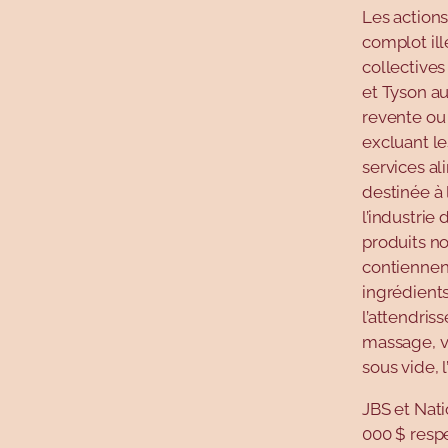
Les actions
complot ill
collective
et Tyson a
revente ou
excluant le
services al
destinée à
l’industrie
produits no
contiennen
ingrédients
l’attendris
massage, v
sous vide, 
JBS et Nat
000 $ resp