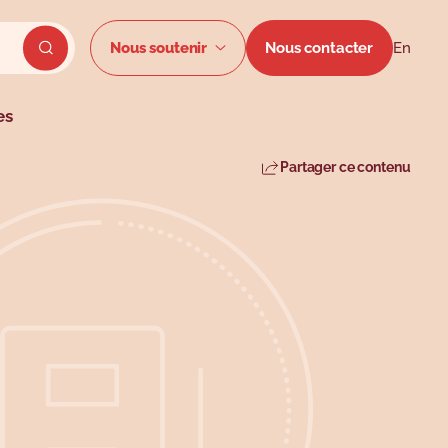
Menu secon
Nous soutenir
Nous contacter
En
Envoyer la recherche du site
es
Partager ce contenu