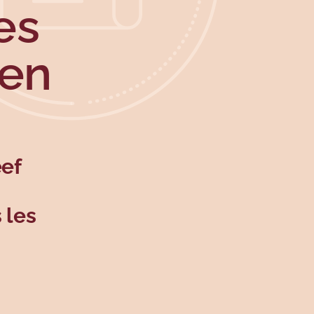
es
ien
ef
 les