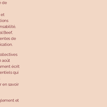
é de
 et
tions
sabilité,
l Beef,
tentes de
cation.
ollectives
0 août
ument écrit
entiels qui
s
r en savoir
glement et