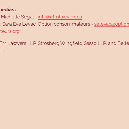
édias :
: Michelle Segal -
info@cfmlawyers.ca
s : Sara Eve Levac, Option consommateurs -
selevac@option
eurs.org
 Lawyers LLP, Strosberg Wingfield Sasso LLP, and Bell
LP