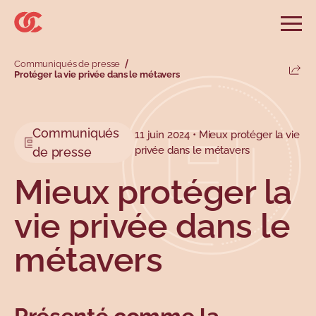
Sauter au menu principal
Sauter au champ de recherche
Sauter au contenu principal
Sauter au pied de page
Ouvri
Rechercher sur le site
Communiqués de presse
Rechercher
Protéger la vie privée dans le métavers
Parta
Informations et conseils
Services
Outils
Revendications
Menu principal
Menu secondaire
Communiqués
11 juin 2024 • Mieux protéger la vie
Profils
Types
privée dans le métavers
de presse
Mieux protéger la
vie privée dans le
métavers
Sujets