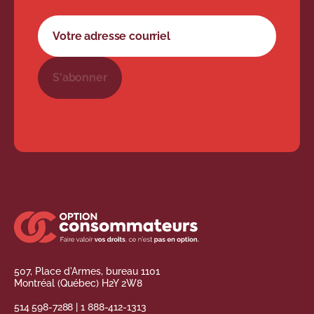
Formulaire d'abonnement à l'infolettre
Votre adresse courriel
S'abonner
507, Place d'Armes, bureau 1101
Montréal (Québec) H2Y 2W8
514 598-7288
|
1 888-412-1313