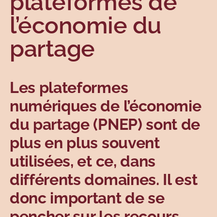
plateformes de
Sujets
l’économie du
partage
Les plateformes
numériques de l’économie
du partage (PNEP) sont de
plus en plus souvent
utilisées, et ce, dans
différents domaines. Il est
donc important de se
pencher sur les recours