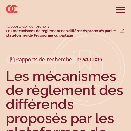
Sauter au menu principal
Sauter au champ de recherche
Sauter au contenu principal
Sauter au pied de page
Ouvri
Rechercher sur le site
Rapports de recherche
Rechercher
Les mécanismes de règlement des différends proposés par les
Parta
plateformes de l’économie du partage
Informations et conseils
Services
Outils
Revendications
Menu principal
Menu secondaire
Profils
Types
Rapports de recherche
27 août 2019
Les mécanismes
de règlement des
différends
proposés par les
Sujets