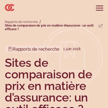
Sauter au menu principal
Sauter au champ de recherche
Sauter au contenu principal
Sauter au pied de page
Ouvri
Rechercher sur le site
Rapports de recherche
Rechercher
Sites de comparaison de prix en matière d’assurance : un outil
Parta
efficace ?
Informations et conseils
Services
Outils
Revendications
Menu principal
Menu secondaire
Profils
Types
Rapports de recherche
1 juin 2018
Sites de
comparaison de
prix en matière
d’assurance: un
Sujets