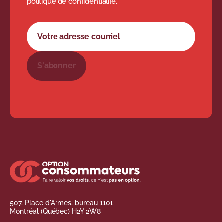
politique de confidentialité.
Formulaire d'abonnement à l'infolettre
Votre adresse courriel
S'abonner
507, Place d'Armes, bureau 1101
Montréal (Québec) H2Y 2W8