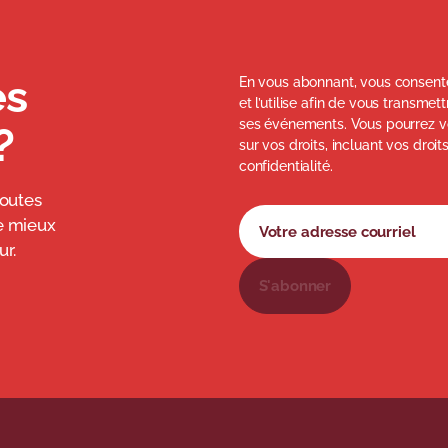
és
En vous abonnant, vous consente
et l’utilise afin de vous transme
ses événements. Vous pourrez v
?
sur vos droits, incluant vos droit
confidentialité.
toutes
Formulaire d'abonnement à 
Votre adresse courriel
e mieux
r.
S'abonner