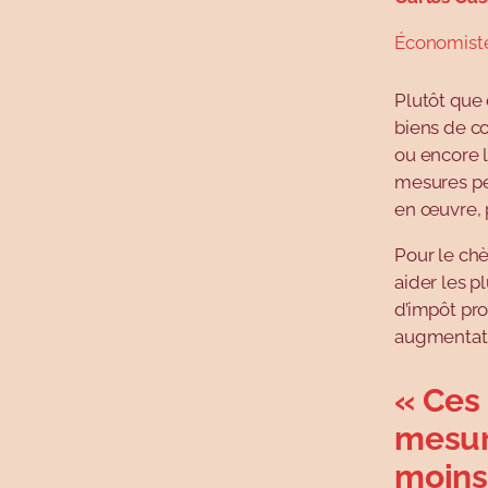
Économist
Plutôt que 
biens de c
ou encore 
mesures pe
en œuvre, p
Pour le chè
aider les p
d’impôt pro
augmentati
« Ces
mesur
moins 