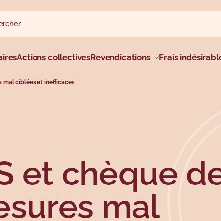
rcher sur le site
rcher
al
ires
Actions collectives
Revendications
Frais indésirabl
mal ciblées et inefficaces
S et chèque d
esures mal