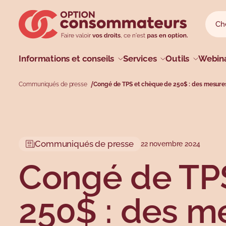
Sauter au menu principal
Sauter au champ de recherche
Sauter au contenu principal
Sauter au pied de page
Reche
Reche
Menu princip
Informations et conseils
Services
Outils
Webina
Communiqués de presse
Congé de TPS et chèque de 250$ : des mesures 
Profils
Types
Sujets
Sujets
Communiqués de presse
22 novembre 2024
Congé de TP
250$ : des m