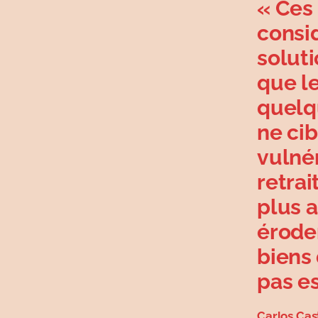
« Ces
consi
soluti
que l
quelq
ne ci
vulné
retrai
plus 
éroden
biens
pas es
Carlos Cas