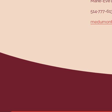
Marie-Ève 
514-777-61
medumont@