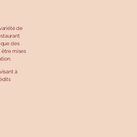
variété de
staurant
e que des
 être mises
ation.
visant à
édits