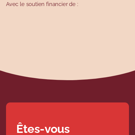
Avec le soutien financier de :
de rendre l’information accessible. Actuellement
conseillère en sécurité financière et
représentante en épargne collective, Marianne
place l’éducation financière au cœur de sa
pratique et des projets qu’elle anime avec
passion.
Êtes-vous