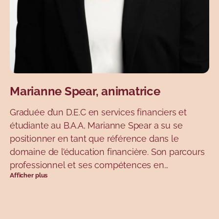
Marianne Spear, animatrice
Graduée d’un D.E.C en services financiers et
étudiante au B.A.A, Marianne Spear a su se
positionner en tant que référence dans le
domaine de l’éducation financière. Son parcours
professionnel et ses compétences en
Afficher plus
vulgarisation l’ont conduite à s’impliquer dans
plusieurs projets visant le développement de la
littératie financière. Tant pour le grand public que
pour les professionnels du secteur, elle s’efforce