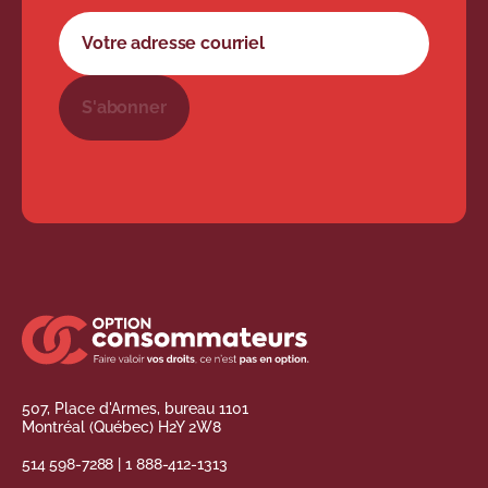
Formulaire d'abonnement à l'infolettre
Votre adresse courriel
S'abonner
507, Place d'Armes, bureau 1101
Montréal (Québec) H2Y 2W8
514 598-7288
|
1 888-412-1313