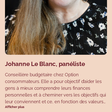
Johanne Le Blanc, panéliste
Conseillère budgétaire chez Option
consommateurs. Elle a pour objectif d’aider les
gens à mieux comprendre leurs finances
personnelles et à cheminer vers les objectifs qui
leur conviennent et ce, en fonction des valeurs
Afficher plus
et des possibilités spécifiques à chacun.