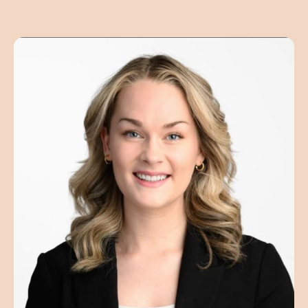
Détentrice d’un baccalauréat en Science
Politique, Mme Le Blanc connait bien le milieu
communautaire et cumule de nombreuses
expériences professionnelles auprès
notamment d’un Centre de justice de proximité
et d’Éducaloi. Elle a également complété sa
formation de thérapeute en relation d’aide
auprès du Centre de relation d’aide de Montréal.