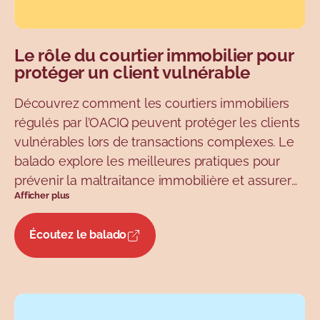
Le rôle du courtier immobilier pour
protéger un client vulnérable
Découvrez comment les courtiers immobiliers
régulés par l’OACIQ peuvent protéger les clients
vulnérables lors de transactions complexes. Le
balado explore les meilleures pratiques pour
prévenir la maltraitance immobilière et assurer
Afficher plus
un soutien essentiel pour les personnes âgées
ou en situation de vulnérabilité.
Écoutez le balado