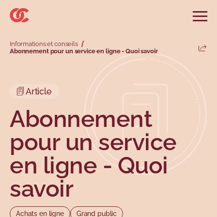
Sauter au menu principal
Sauter au champ de recherche
Sauter au contenu principal
Sauter au pied de page
Ouvri
Rechercher sur le site
Informations et conseils
Rechercher
Abonnement pour un service en ligne - Quoi savoir
Parta
Informations et conseils
Services
Outils
Revendications
Menu principal
Menu secondaire
Article
Profils
Types
Abonnement
pour un service
en ligne - Quoi
savoir
Sujets
Achats en ligne
Grand public