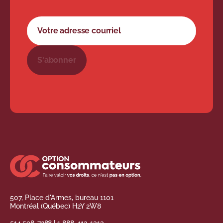
Formulaire d'abonnement à l'infolettre
Votre adresse courriel
S'abonner
507, Place d'Armes, bureau 1101
Montréal (Québec) H2Y 2W8