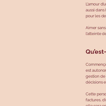
L’amour d’
aussi dans 
pour les de
Aimer sans 
l’atteinte 
Qu’est
Commençon
est autonom
gestion de 
décisions e
Cette perso
factures, d
elle sera e