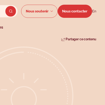
Menu secon
Nous soutenir
Nous contacter
En
Envoyer la recherche du site
es
Partager ce contenu