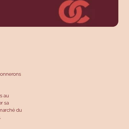
tents
 donnerons
rs au
er sa
 marché du
.