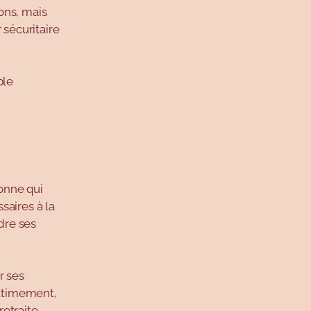
ons, mais
 sécuritaire
ble
onne qui
saires à la
dre ses
r ses
Ultimement,
etraite.