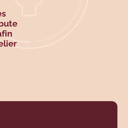
es
ebute
fin
elier