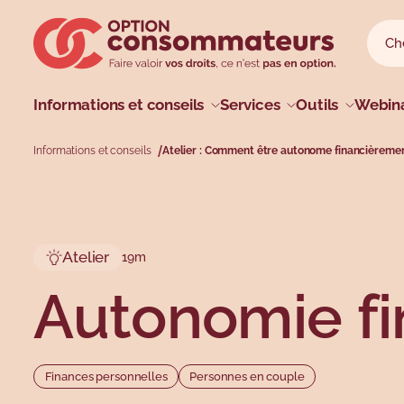
Sauter au menu principal
Sauter au champ de recherche
Sauter au contenu principal
Sauter au pied de page
Reche
Reche
Menu princip
Informations et conseils
Services
Outils
Webina
Informations et conseils
Atelier : Comment être autonome financièremen
Profils
Types
Sujets
Sujets
Atelier
19m
Autonomie fi
Finances personnelles
Personnes en couple