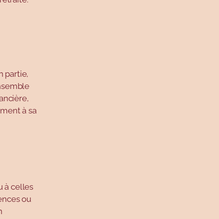
 partie,
ensemble
ancière,
ement à sa
u à celles
ences ou
n