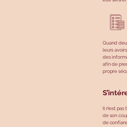
Quand deux 
leurs avoir
des inform
afin de pre
propre sécu
S’intér
Il n’est pa
de son cou
de confianc