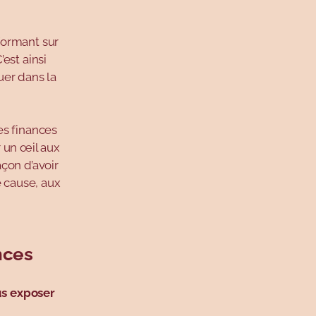
formant sur
’est ainsi
uer dans la
es finances
 un œil aux
çon d’avoir
e cause, aux
nces
us exposer