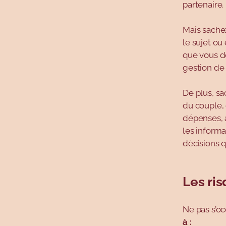
partenaire.
Mais sache
le sujet ou 
que vous d
gestion de 
De plus, s
du couple,
dépenses, a
les informa
décisions q
Les ri
Ne pas s’oc
à :