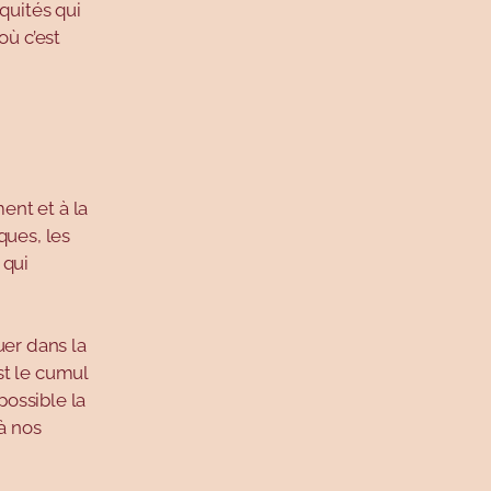
quités qui
où c’est
ent et à la
ques, les
 qui
uer dans la
st le cumul
possible la
à nos