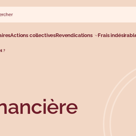
rcher sur le site
rcher
al
ires
Actions collectives
Revendications
Frais indésirabl
t ?
nancière