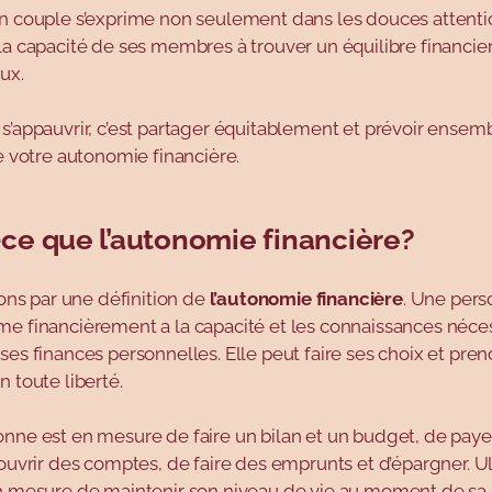
un couple s’exprime non seulement dans les douces attenti
la capacité de ses membres à trouver un équilibre financier
ux.
s’appauvrir, c’est partager équitablement et prévoir ensem
de votre autonomie financière.
-ce que l’autonomie financière?
s par une définition de
l’autonomie financière
. Une pers
e financièrement a la capacité et les connaissances néces
ses finances personnelles. Elle peut faire ses choix et pren
n toute liberté.
nne est en mesure de faire un bilan et un budget, de paye
’ouvrir des comptes, de faire des emprunts et d’épargner. 
n mesure de maintenir son niveau de vie au moment de sa r