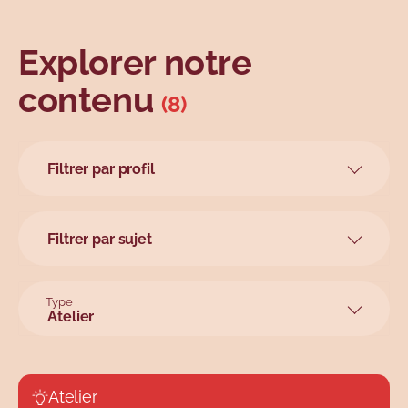
Explorer notre
contenu
(8)
Filtrer par profil
Ainés
Grand public
Filtrer par sujet
Parents
Achats en ligne
Personnes en couple
Achats en personne
Type
Tous
Automobiles
Atelier
Article
Évènements de vie
Atelier
Finances personnelles
Balado
Atelier
Fraudes et abus