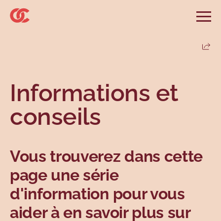
Sauter au menu principal
Sauter au champ de recherche
Sauter au contenu principal
Sauter au pied de page
Ouvri
Rechercher sur le site
Rechercher
Parta
Informations et conseils
Services
Outils
Revendications
Menu principal
Informations et
Menu secondaire
Profils
Types
conseils
Vous trouverez dans cette
page une série
d'information pour vous
Sujets
aider à en savoir plus sur