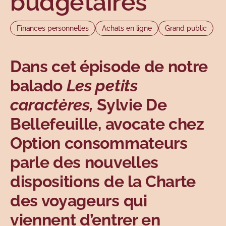
budgétaires
Sujets
Finances personnelles
Achats en ligne
Grand public
Dans cet épisode de notre
balado
Les petits
caractères,
Sylvie De
Bellefeuille, avocate chez
Option consommateurs
parle des nouvelles
dispositions de la Charte
des voyageurs qui
viennent d’entrer en