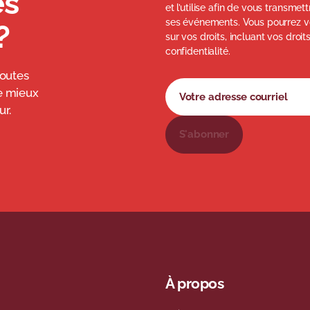
és
et l’utilise afin de vous transme
ses événements. Vous pourrez v
?
sur vos droits, incluant vos droit
confidentialité.
toutes
Formulaire d'abonnement à 
Votre adresse courriel
e mieux
r.
S'abonner
À propos