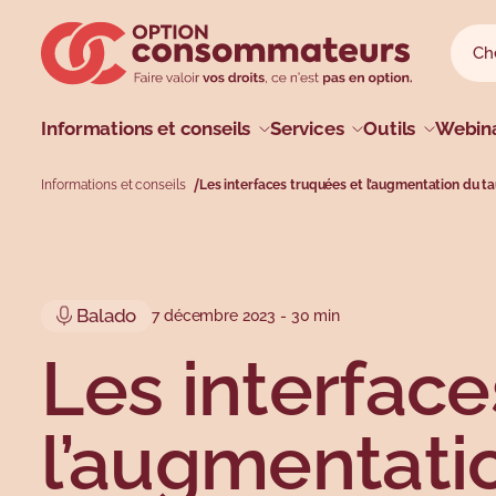
Sauter au menu principal
Sauter au champ de recherche
Sauter au contenu principal
Sauter au pied de page
Reche
Reche
Menu princip
Informations et conseils
Services
Outils
Webina
Informations et conseils
Les interfaces truquées et l’augmentation du tau
Profils
Types
Sujets
Sujets
Balado
7 décembre 2023 - 30 min
Les interface
l’augmentati