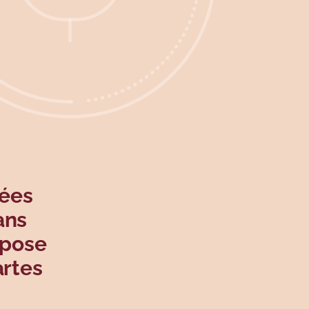
sées
ans
opose
artes