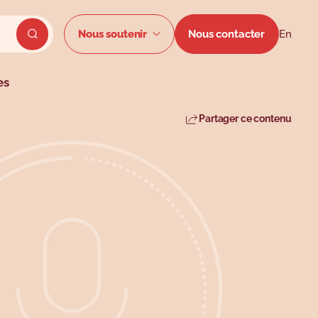
Menu secon
Nous soutenir
Nous contacter
En
Envoyer la recherche du site
es
Partager ce contenu