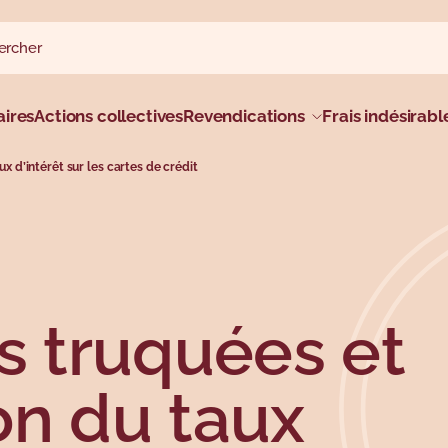
rcher sur le site
rcher
al
ires
Actions collectives
Revendications
Frais indésirabl
x d’intérêt sur les cartes de crédit
s truquées et
on du taux