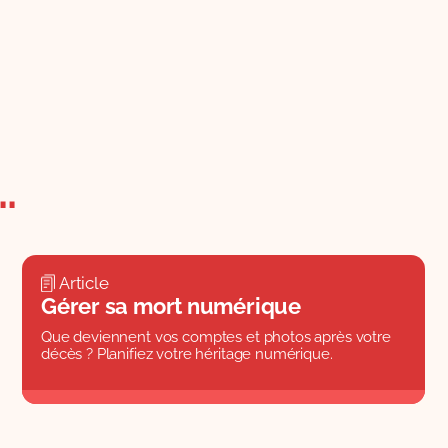
.
Article
Gérer sa mort numérique
Que deviennent vos comptes et photos après votre
décès ? Planifiez votre héritage numérique.