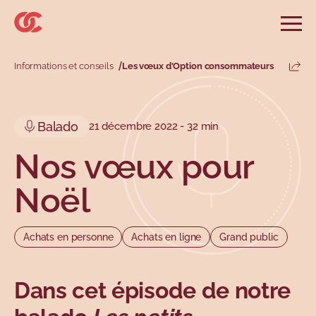
Sauter au menu principal
Sauter au champ de recherche
Sauter au contenu principal
Sauter au pied de page
Ouvri
Rechercher sur le site
Rechercher
Informations et conseils
Les vœux d'Option consommateurs
Parta
Informations et conseils
Services
Outils
Revendications
Menu principal
Balado
21 décembre 2022 - 32 min
Menu secondaire
Profils
Types
Nos vœux pour
Noël
Achats en personne
Achats en ligne
Grand public
Dans cet épisode de notre
Sujets