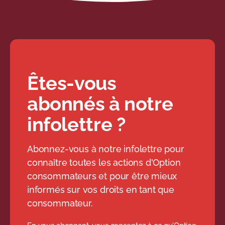
remboursement (le
commerçant peut décider
d’offrir un échange avec un
autre bien seulement);
Êtes-vous
de la façon dont l’argent sera
remis (remboursement en
abonnés à notre
argent ou en crédit en
infolettre ?
magasin) ;
des exemptions (ex: boîte
Abonnez-vous à notre infolettre pour
ouverte, étiquette retirée du
connaître toutes les actions d'Option
vêtement, articles en
consommateurs et pour être mieux
liquidation);
informés sur vos droits en tant que
consommateur.
des frais de remise en
inventaire, par exemple, s’ils