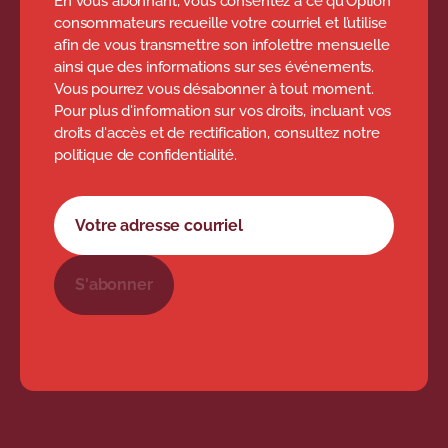
En vous abonnant, vous consentez à ce qu’Option
consommateurs recueille votre courriel et l’utilise
ont été mentionnés à l’achat;
afin de vous transmettre son infolettre mensuelle
des documents à fournir
ainsi que des informations sur ses événements.
Vous pourrez vous désabonner à tout moment.
(facture en format papier, par
Pour plus d'information sur vos droits, incluant vos
exemple).
droits d'accès et de rectification, consultez notre
politique de confidentialité.
Toutes les modalités sont à la
discrétion du commerçant, mais il doit
Formulaire d'abonnement à l'infolettre
Votre adresse courriel
respecter les règles qu’il prévoit.
S'abonner